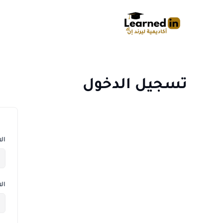
خطي
لى
لمحتوى
تسجيل الدخول
ال
ال