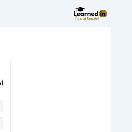
خطي
لى
لمحتوى
أه