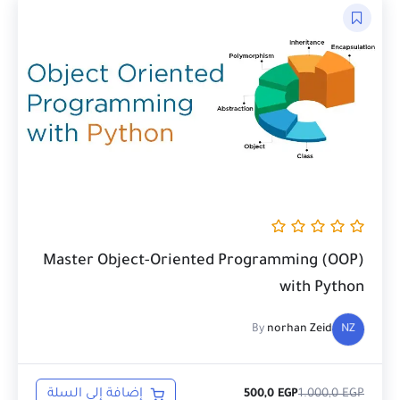
السعر
السعر
الحالي
الأصلي
هو:
هو:
1.000,0 EGP.
500,0 EGP.
Master Object-Oriented Programming (OOP)
with Python
By
norhan Zeid
NZ
EGP
1.000,0
إضافة إلى السلة
500,0
EGP