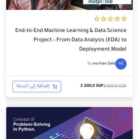
End-to-End Machine Learning & Data Science
Project – From Data Analysis (EDA) to
Deployment Model
By
norhan Zeid
NZ
EGP
3.000,0
إضافة إلى السلة
2.000,0
EGP
السعر
السعر
الحالي
الأصلي
هو:
هو:
1.000,0 EGP.
1.500,0 EGP.