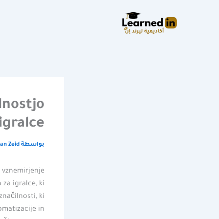
خطي
لى
لمحتوى
lnostjo
igralce
بواسطة
an Zeid
a vznemirjenje
 za igralce, ki
načilnosti, ki
omatizacije in