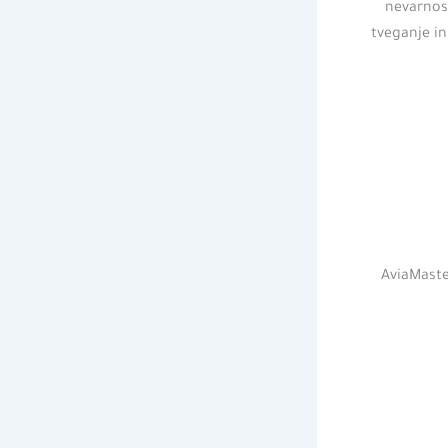
nevarnost
tveganje in
AviaMaster