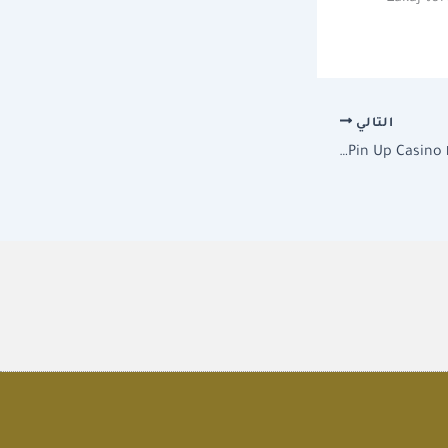
التالي
казино – Официальный сайт Pin Up Casino вход на зеркало.3683