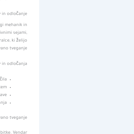
 in odločanje
gi mehanik in
zivnimi sejami,
lce, ki želijo
ano tveganje.
 in odločanja:
čila
njem
tave
anja
vano tveganje
obitke. Vendar