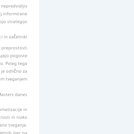
 nepredvidljiv
j informirane
jo strategijo.
i in začetniki
e preprostosti
kujejo pogoste
čo. Poleg tega
 je odlično za
zkim tveganjem.
Masters danes!
omatizacije in
trosti in nizko
vano tveganje.
letnih iger na