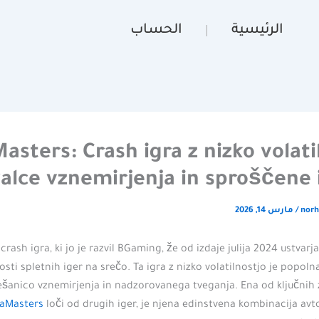
الرئيسية
الحساب
asters: Crash igra z nizko volati
kalce vznemirjenja in sproščene 
norh
/
مارس 14, 2026
crash igra, ki jo je razvil BGaming, že od izdaje julija 2024 ustvarj
sti spletnih iger na srečo. Ta igra z nizko volatilnostjo je popolna
ešanico vznemirjenja in nadzorovanega tveganja. Ena od ključnih z
iaMasters
loči od drugih iger, je njena edinstvena kombinacija avt