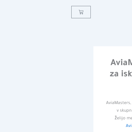
Cart
AviaM
za is
AviaMasters, 
v skupno
želijo m
Av