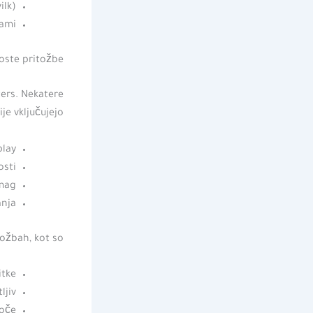
ilk)
kami
oste pritožbe
ters. Nekatere
e vključujejo:
play
osti
zmag
anja
ožbah, kot so:
itke
ljiv
joče