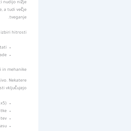
i nudijo nižje
e, a tudi večje
tveganje.
zbiri hitrosti:
tati
rade
ti in mehanike
jivo. Nekatere
ti vključujejo:
–x5)
itke
itev
času