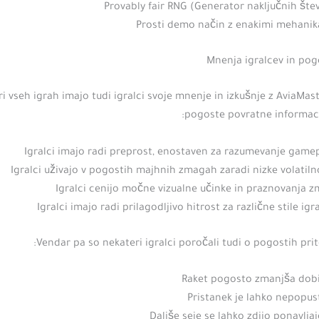
Provably fair RNG (Generator naključnih štev
Prosti demo način z enakimi mehani
Mnenja igralcev in pog
ri vseh igrah imajo tudi igralci svoje mnenje in izkušnje z AviaMas
pogoste povratne informacij
Igralci imajo radi preprost, enostaven za razumevanje game
Igralci uživajo v pogostih majhnih zmagah zaradi nizke volatiln
Igralci cenijo močne vizualne učinke in praznovanja 
Igralci imajo radi prilagodljivo hitrost za različne stile igr
Vendar pa so nekateri igralci poročali tudi o pogostih prit
Raket pogosto zmanjša dob
Pristanek je lahko nepopust
Daljše seje se lahko zdijo ponavlja