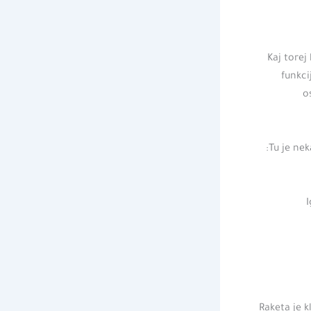
Kaj torej
funkci
o
Tu je nek
I
Raketa je k