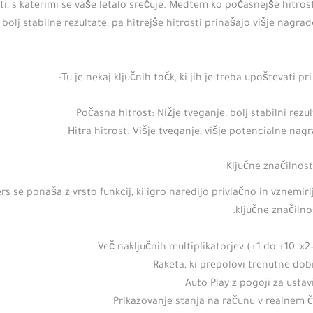
i, s katerimi se vaše letalo srečuje. Medtem ko počasnejše hitrost
 bolj stabilne rezultate, pa hitrejše hitrosti prinašajo višje nagrad
Tu je nekaj ključnih točk, ki jih je treba upoštevati pri i
Počasna hitrost: Nižje tveganje, bolj stabilni rezul
Hitra hitrost: Višje tveganje, višje potencialne nag
Ključne značilnos
s se ponaša z vrsto funkcij, ki igro naredijo privlačno in vznemirl
ključne značilnos
Več naključnih multiplikatorjev (+1 do +10, x2
Raketa, ki prepolovi trenutne dob
Auto Play z pogoji za ustav
Prikazovanje stanja na računu v realnem 