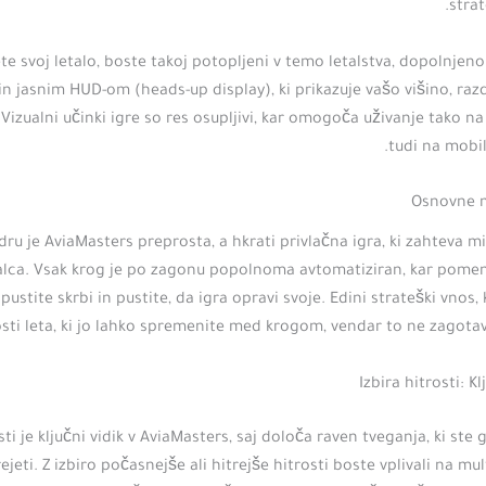
stra
te svoj letalo, boste takoj potopljeni v temo letalstva, dopolnjen
n jasnim HUD-om (heads-up display), ki prikazuje vašo višino, razd
Vizualni učinki igre so res osupljivi, kar omogoča uživanje tako n
tudi na mobi
Osnovne m
dru je AviaMasters preprosta, a hkrati privlačna igra, ki zahteva 
alca. Vsak krog je po zagonu popolnoma avtomatiziran, kar pomeni
pustite skrbi in pustite, da igra opravi svoje. Edini strateški vnos, 
osti leta, ki jo lahko spremenite med krogom, vendar to ne zagotavl
Izbira hitrosti: K
sti je ključni vidik v AviaMasters, saj določa raven tveganja, ki ste 
ejeti. Z izbiro počasnejše ali hitrejše hitrosti boste vplivali na mul