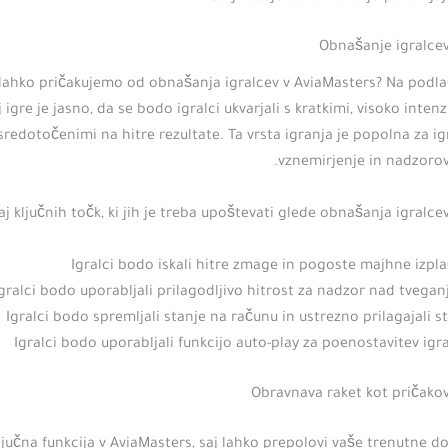
Obnašanje igralcev
 lahko pričakujemo od obnašanja igralcev v AviaMasters? Na podla
j igre je jasno, da se bodo igralci ukvarjali s kratkimi, visoko inten
sredotočenimi na hitre rezultate. Ta vrsta igranja je popolna za igra
vznemirjenje in nadzorov
aj ključnih točk, ki jih je treba upoštevati glede obnašanja igralcev
Igralci bodo iskali hitre zmage in pogoste majhne izpla
gralci bodo uporabljali prilagodljivo hitrost za nadzor nad tvega
Igralci bodo spremljali stanje na računu in ustrezno prilagajali s
Igralci bodo uporabljali funkcijo auto-play za poenostavitev igr
Obravnava raket kot pričako
ljučna funkcija v AviaMasters, saj lahko prepolovi vaše trenutne d