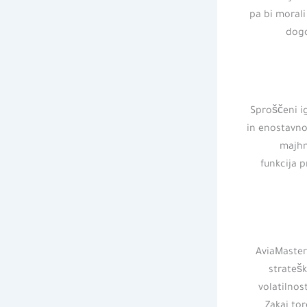
pa bi morali
dogo
Sproščeni i
in enostavno
majhne
funkcija 
AviaMaster
stratešk
volatilnos
Zakaj tor