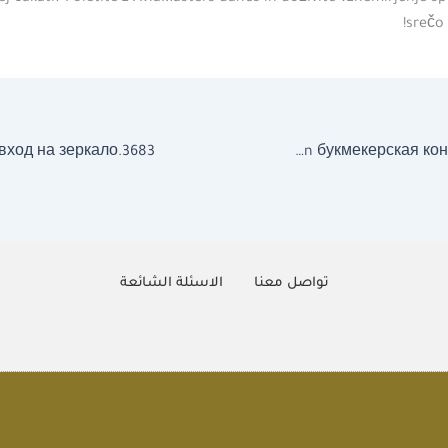
srečo 
1win букмекерская контора вход.9962
تواصل معنا
الاسئلة الشائعة