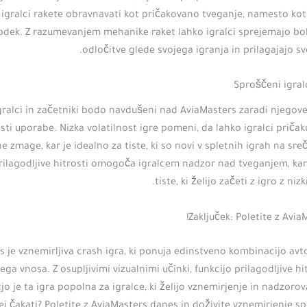
 igralci rakete obravnavati kot pričakovano tveganje, namesto kot
dek. Z razumevanjem mehanike raket lahko igralci sprejemajo bol
odločitve glede svojega igranja in prilagajajo svo
Sproščeni igralc
gralci in začetniki bodo navdušeni nad AviaMasters zaradi njegov
sti uporabe. Nizka volatilnost igre pomeni, da lahko igralci priča
 zmage, kar je idealno za tiste, ki so novi v spletnih igrah na sre
prilagodljive hitrosti omogoča igralcem nadzor nad tveganjem, kar
tiste, ki želijo začeti z igro z ni
Zaključek: Poletite z Avia
s je vznemirljiva crash igra, ki ponuja edinstveno kombinacijo avt
ega vnosa. Z osupljivimi vizualnimi učinki, funkcijo prilagodljive hi
tjo je ta igra popolna za igralce, ki želijo vznemirjenje in nadzoro
ej čakati? Poletite z AviaMasters danes in doživite vznemirjenje sp