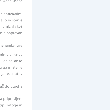
teškega vnosa.
o z dodelanimi
aljo in stanje
a namiznih kot
lnih napravah.
ehanike igre
minimalen vnos
, da se lahko
ki ga imate, je
ja rezultatov.
ljuč do uspeha
ga pripravljeni
tiplikatorje in