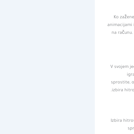
Ko zažene
animacijami i
na računu. 
V svojem je
igr
sprostite, o
izbira hitr
Izbira hitro
spr