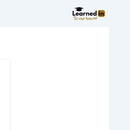
خطي
لى
لمحتوى