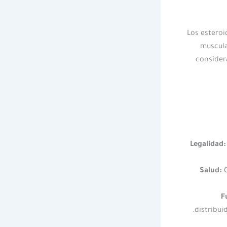
Los esteroi
muscula
consider
Legalidad:
Salud:
C
F
distribui