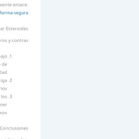
uiente enlace:
forma-segura/
ar Esteroides
ros y contras:
bajo
o de
dad.
tiga
ios.
 los
ener
sos.
Conclusiones