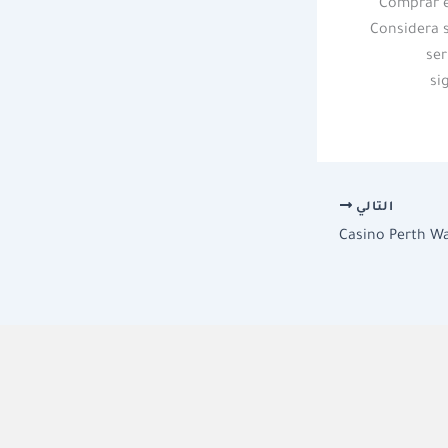
Comprar e
Considera s
ser
si
التالي
Casino Perth W