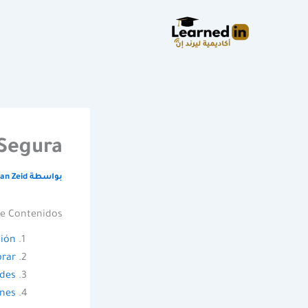
خطي
لى
لمحتوى
Segura
بواسطة
an Zeid
de Contenidos
ción
prar
ides
ones