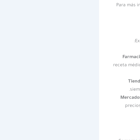
Para más i
Ex
Farmaci
receta médic
Tiend
siem
Mercados
precios