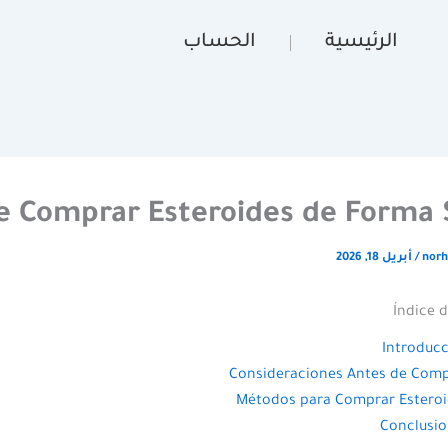
الرئيسية
الحساب
 Comprar Esteroides de Forma 
norh
/
أبريل 18, 2026
Índice 
Introduc
Consideraciones Antes de Com
Métodos para Comprar Estero
Conclusi