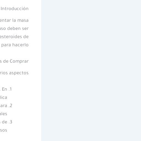
Introducción
entar la masa
uso deben ser
esteroides de
 para hacerlo.
es de Comprar
rios aspectos:
. En
ica.
para
les.
s de
sos.