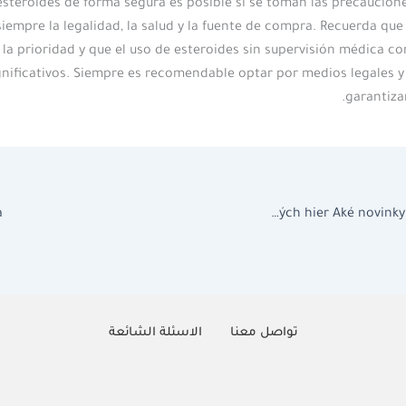
steroides de forma segura es posible si se toman las precaucion
iempre la legalidad, la salud y la fuente de compra. Recuerda que
 la prioridad y que el uso de esteroides sin supervisión médica co
gnificativos. Siempre es recomendable optar por medios legales y
garantizar
a
Trendy v oblasti hazardných hier Aké novinky očakávať v roku
تواصل معنا
الاسئلة الشائعة