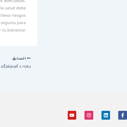
es adecuadas.
 la salud debe
nlleva riesgos
 seguros para
 tu bienestar.
السابق
Y
I
L
F
o
n
i
a
u
s
n
c