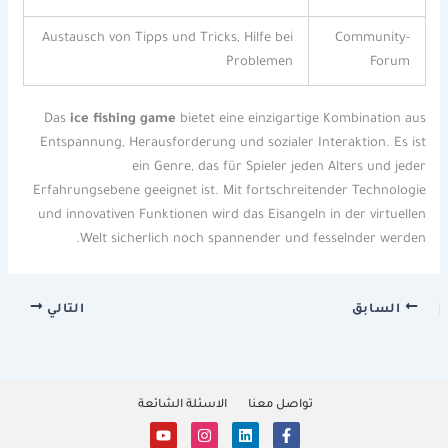
Austausch von Tipps und Tricks, Hilfe bei
Community-
Problemen
Forum
Das
ice fishing game
bietet eine einzigartige Kombination aus
Entspannung, Herausforderung und sozialer Interaktion. Es ist
ein Genre, das für Spieler jeden Alters und jeder
Erfahrungsebene geeignet ist. Mit fortschreitender Technologie
und innovativen Funktionen wird das Eisangeln in der virtuellen
Welt sicherlich noch spannender und fesselnder werden.
السابق
التالي
تواصل معنا
الاسئلة الشائعة
Y
I
L
F
o
n
i
a