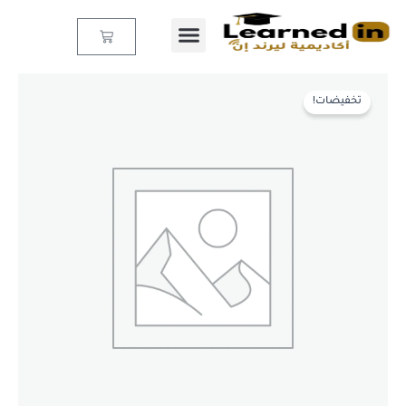
خطي
لى
Cart
لمحتوى
كمية
السعر
السعر
Object
تخفيضات!
Oriented
الأصلي
الحالي
Programming
هو:
هو:
With
Python
500,0 EGP.
1.000,0 EGP.