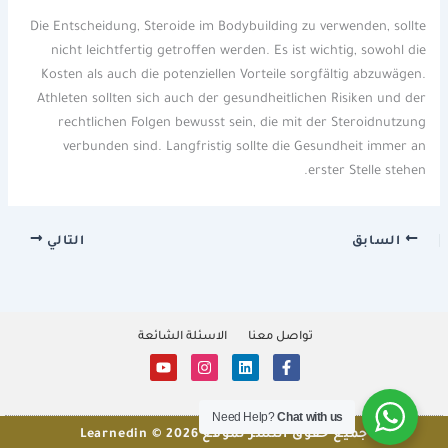
Die Entscheidung, Steroide im Bodybuilding zu verwenden, sollte
nicht leichtfertig getroffen werden. Es ist wichtig, sowohl die
Kosten als auch die potenziellen Vorteile sorgfältig abzuwägen.
Athleten sollten sich auch der gesundheitlichen Risiken und der
rechtlichen Folgen bewusst sein, die mit der Steroidnutzung
verbunden sind. Langfristig sollte die Gesundheit immer an
erster Stelle stehen.
السابق
التالي
تواصل معنا
الاسئلة الشائعة
Y
I
L
F
o
n
i
a
u
s
n
c
t
t
k
e
Need Help?
Chat with us
u
a
e
b
o
d
جميع حقوق النشر لموقع Learnedin © 2026
g
b